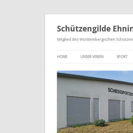
Schützengilde Ehnin
Mitglied des Württembergischen Schütze
HOME
UNSER VEREIN
SPORT
UNSER ANGEBOT
TRAININ
VORSTAND UND SCHÜTZENRAT
AUFSIC
SCHÜTZENKÖNIGINNEN UND
MEISTE
SCHÜTZENKÖNIGE
LIGAERG
TERMINE
VERBÄNDE