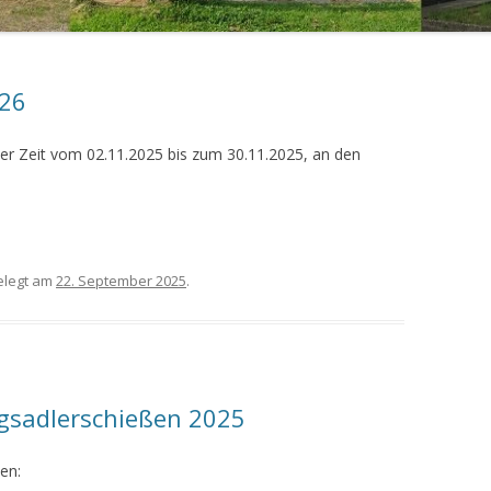
LIGA VL REGION
LIGA SP 2
LIGA VL 1
026
LIGA LG AUFLAG
der Zeit vom 02.11.2025 bis zum 30.11.2025, an den
legt am
22. September 2025
.
igsadlerschießen 2025
en: