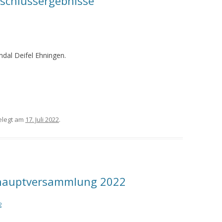
schlussergebnisse
dal Deifel Ehningen.
legt am
17. Juli 2022
.
eshauptversammlung 2022
2