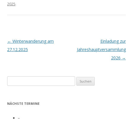
2025
.
Beitrags-
←
Winterwanderung am
Einladung zur
Navigation
27.12.2025
Jahreshauptversammlung
2026
→
Suchen
nach:
NÄCHSTE TERMINE
–