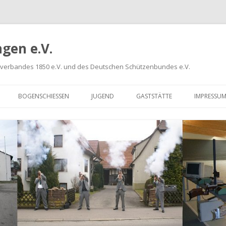
gen e.V.
nverbandes 1850 e.V. und des Deutschen Schützenbundes e.V.
Springe
zum
BOGENSCHIESSEN
JUGEND
GASTSTÄTTE
IMPRESSU
Inhalt
INGSZEITEN
AKTUELLE SPEISEKARTE
CHTSPLAN
RÄUMLICHKEITEN
ERSCHAFTEN
RGEBNISSE
LIGA SOMMERRUNDE 2026
LIGA GK 1
LIGA WINTERRUNDE 2025/2026
LIGA GK 2
LIGA LP 1
LIGA AUFLAGE
LIGA SP 1