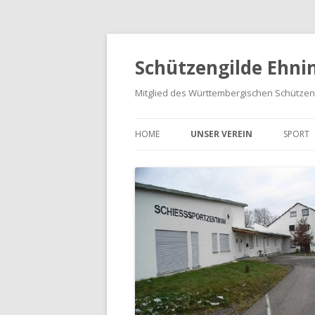
Schützengilde Ehnin
Mitglied des Württembergischen Schütze
HOME
UNSER VEREIN
SPORT
UNSER ANGEBOT
TRAIN
VORSTAND UND SCHÜTZENRAT
AUFSI
SCHÜTZENKÖNIGINNEN UND
MEIST
SCHÜTZENKÖNIGE
LIGAE
TERMINE
VERBÄNDE