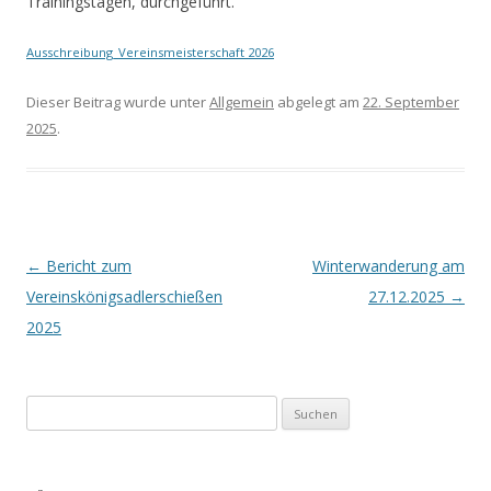
Trainingstagen, durchgeführt.
Ausschreibung_Vereinsmeisterschaft 2026
Dieser Beitrag wurde unter
Allgemein
abgelegt am
22. September
2025
.
Beitrags-
←
Bericht zum
Winterwanderung am
Navigation
Vereinskönigsadlerschießen
27.12.2025
→
2025
Suchen
nach: