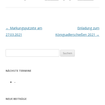
Beitrags-
←
Markungsputzete am
Einladung zum
Navigation
27.03.2021
Königsadlerschießen 2021
→
Suchen
nach:
NÄCHSTE TERMINE
–
NEUE BEITRÄGE